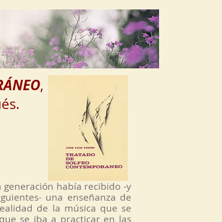
José Luis Temes
RÁNEO
,
ués.
 generación había recibido -y
iguientes- una enseñanza de
ealidad de la música que se
que se iba a practicar en las