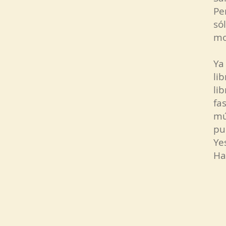
Pe
só
mo
Ya
li
li
fa
mú
pu
Ye
Ha