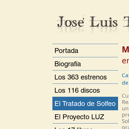
M
Portada
en
Biografía
Ca
Los 363 estrenos
de
Los 116 discos
Cu
Re
El Tratado de Solfeo
un
pr
El Proyecto LUZ
So
pr