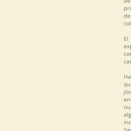
de
pr
de
co
El
ex
co
ca
Ha
qu
jó
en
nu
al
in
Sa