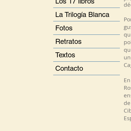
Los 17 libros
dé
La Trilogía Blanca
Po
gu
Fotos
qu
Retratos
po
qu
Textos
un
Ca
Contacto
En
Ro
en
de
Ci
Es