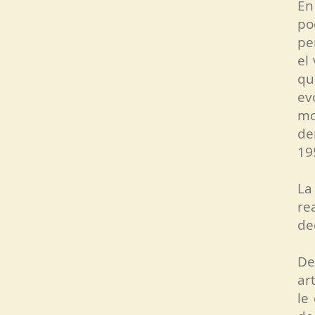
En
po
pe
el
qu
ev
mo
de
19
La
re
de
De
ar
le