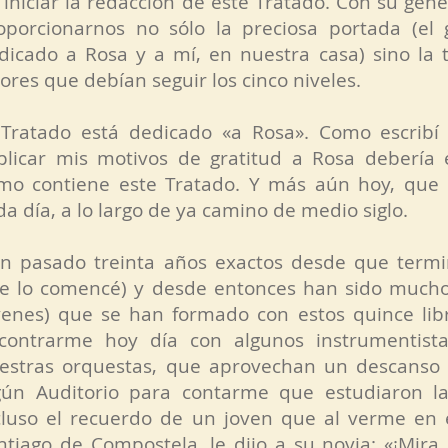
 iniciar la redacción de este Tratado. Con su gene
oporcionarnos no sólo la preciosa portada (el 
dicado a Rosa y a mí, en nuestra casa) sino la 
lores que debían seguir los cinco niveles.
 Tratado está dedicado «a Rosa». Como escribí 
plicar mis motivos de gratitud a Rosa debería e
mo contiene este Tratado. Y más aún hoy, que 
da día, a lo largo de ya camino de medio siglo.
n pasado treinta años exactos desde que termin
e lo comencé) y desde entonces han sido muchos
venes) que se han formado con estos quince libr
contrarme hoy día con algunos instrumentista
estras orquestas, que aprovechan un descanso
gún Auditorio para contarme que estudiaron l
cluso el recuerdo de un joven que al verme en 
ntiago de Compostela, le dijo a su novia: «¡Mira,