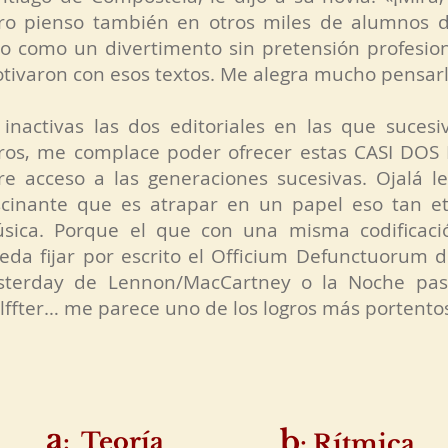
ro pienso también en otros miles de alumnos 
lo como un divertimento sin pretensión profesio
tivaron con esos textos. Me alegra mucho pensarl
 inactivas las dos editoriales en las que suces
bros, me complace poder ofrecer estas CASI DOS
bre acceso a las generaciones sucesivas. Ojalá 
scinante que es atrapar en un papel eso tan et
sica. Porque el que con una misma codificaci
eda fijar por escrito el Officium Defunctuorum d
sterday de Lennon/MacCartney o la Noche pasi
lffter… me parece uno de los logros más portentoso
a
b
: Teoría
: Rítmica